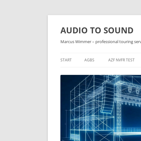
Zum
Inhalt
springen
AUDIO TO SOUND
Marcus Wimmer – professional touring ser
START
AGBS
AZF NVFR TEST