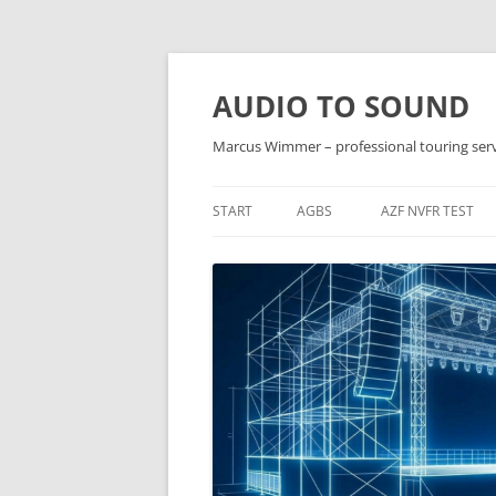
Zum
Inhalt
springen
AUDIO TO SOUND
Marcus Wimmer – professional touring ser
START
AGBS
AZF NVFR TEST